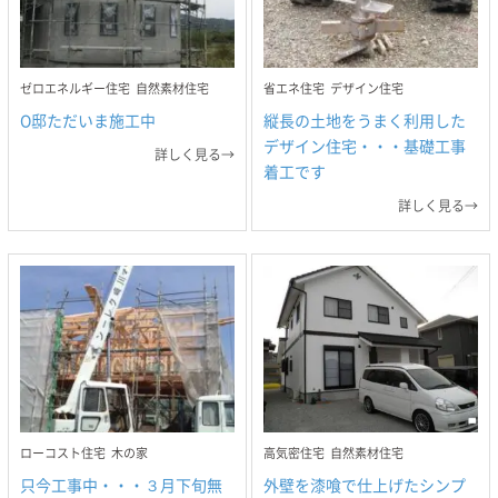
ゼロエネルギー住宅
自然素材住宅
省エネ住宅
デザイン住宅
O邸ただいま施工中
縦長の土地をうまく利用した
デザイン住宅・・・基礎工事
詳しく見る→
着工です
詳しく見る→
ローコスト住宅
木の家
高気密住宅
自然素材住宅
只今工事中・・・３月下旬無
外壁を漆喰で仕上げたシンプ